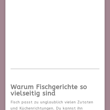
Diese Gurken-Dill-Räucherlachs-Röllchen
mit cremiger Frischkäse-Füllung und grünem
Salat sind frisch, proteinreich und in nur 15
Minuten zubereitet. Perfekt als Low-Carb-
Snack, Vorspeise oder leichtes
Sommergericht.
Warum Fischgerichte so
vielseitig sind
Fisch passt zu unglaublich vielen Zutaten
und Küchenrichtungen. Du kannst ihn