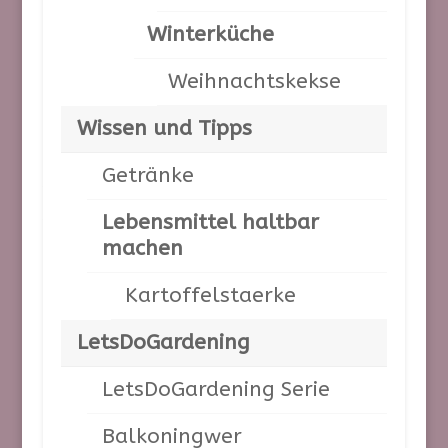
Dezember 2023
Winterküche
November 2023
Weihnachtskekse
Oktober 2023
September 2023
Wissen und Tipps
August 2023
Getränke
Juli 2023
Juni 2023
Lebensmittel haltbar
machen
Mai 2023
April 2023
Kartoffelstaerke
Kategorien
LetsDoGardening
Air Fryer Rezepte
LetsDoGardening Serie
Amerikanische Rezepte – klassische und kreative
Gerichte aus den USA
Balkoningwer